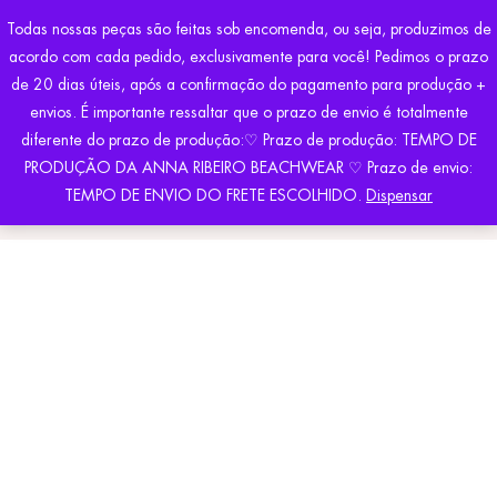
Todas nossas peças são feitas sob encomenda, ou seja, produzimos de
acordo com cada pedido, exclusivamente para você! Pedimos o prazo
de 20 dias úteis, após a confirmação do pagamento para produção +
envios. É importante ressaltar que o prazo de envio é totalmente
diferente do prazo de produção:♡ Prazo de produção: TEMPO DE
PRODUÇÃO DA ANNA RIBEIRO BEACHWEAR ♡ Prazo de envio:
POSTS TAGGED "COLLECTIONS"
TEMPO DE ENVIO DO FRETE ESCOLHIDO.
Dispensar
Home
Posts tagged "Collections"