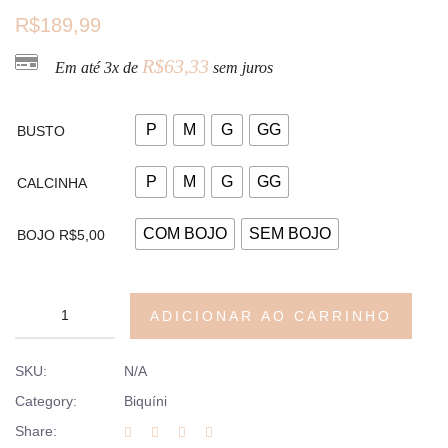
R$
189,99
R$
63,33
Em até 3x de
sem juros
P
M
G
GG
BUSTO
P
M
G
GG
CALCINHA
COM BOJO
SEM BOJO
BOJO R$5,00
ADICIONAR AO CARRINHO
SKU:
N/A
Category:
Biquíni
Share: