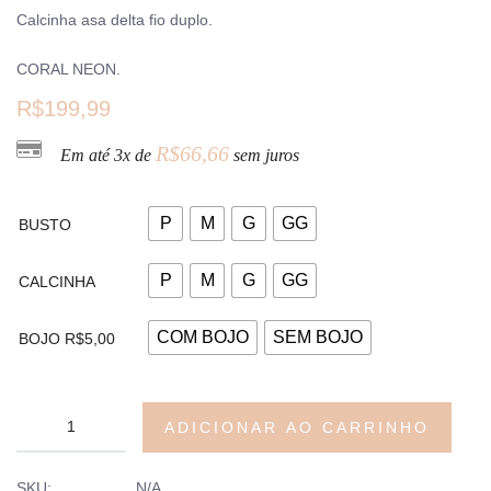
Calcinha asa delta fio duplo.
CORAL NEON.
R$
199,99
R$
66,66
Em até 3x de
sem juros
P
M
G
GG
BUSTO
P
M
G
GG
CALCINHA
COM BOJO
SEM BOJO
BOJO R$5,00
ADICIONAR AO CARRINHO
SKU:
N/A