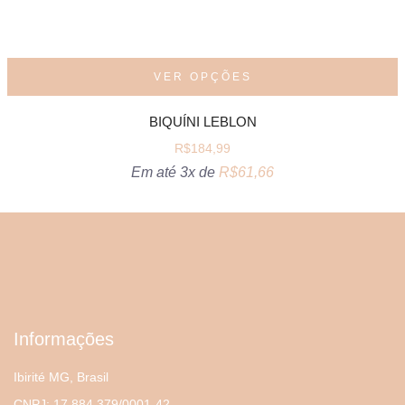
VER OPÇÕES
BIQUÍNI LEBLON
R$
184,99
Em até 3x de
R$
61,66
Informações
Ibirité MG, Brasil
CNPJ: 17.884.379/0001-42