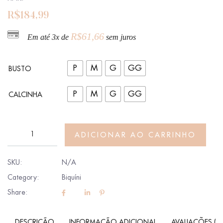
R$
184,99
R$
61,66
Em até 3x de
sem juros
P
M
G
GG
BUSTO
P
M
G
GG
CALCINHA
ADICIONAR AO CARRINHO
SKU:
N/A
Category:
Biquíni
Share:
DESCRIÇÃO
INFORMAÇÃO ADICIONAL
AVALIAÇÕES (0)