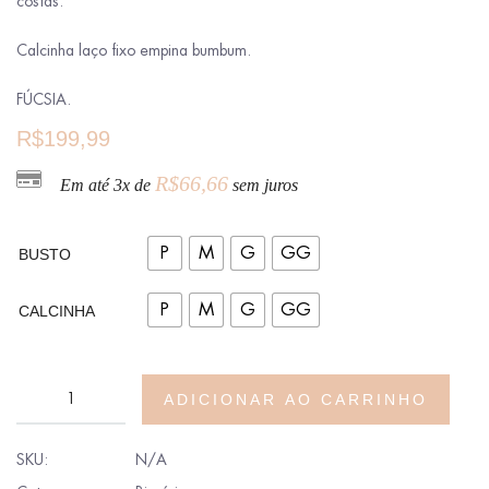
costas.
Calcinha laço fixo empina bumbum.
FÚCSIA.
R$
199,99
R$
66,66
Em até 3x de
sem juros
P
M
G
GG
BUSTO
P
M
G
GG
CALCINHA
ADICIONAR AO CARRINHO
SKU:
N/A