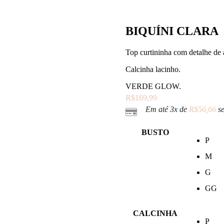
BIQUÍNI CLARA
Top curtininha com detalhe de 
Calcinha lacinho.
VERDE GLOW.
R$
169,99
Em até 3x de
R$
56,66
se
BUSTO
P
M
G
GG
CALCINHA
P