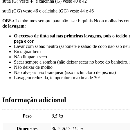
sutiã (G) veste 44 e calcinha (G) veste 40 e 42
sutiã (GG) veste 46 e calcinha (GG) veste 44 e 46
OBS.:
Lembramos sempre para não usar biquínis Neon molhados com saí
de lavagem:
O excesso de tinta sai nas primeiras lavagens, pois o tec
peça e cor.
Lavar com sabão neutro (sabonete e sabão de coco não são neu
Enxaguar bem
Não limpar a seco
Secar sempre a sombra (não deixar secar no boxe do banheiro, 
Não deixar de molho
Não alvejar/ não branquear (isso inclui cloro de piscina)
Lavagem reduzida, temperatura maxima de 30º
Informação adicional
Peso
0,5 kg
Dimensões
30 × 20 × 11 cm