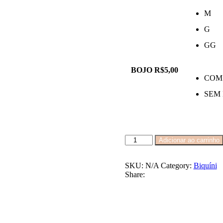
M
G
GG
BOJO R$5,00
COM
SEM
BIQUÍNI
Adicionar ao carrinho
CLARA
quantidade
SKU:
N/A
Category:
Biquíni
Share: