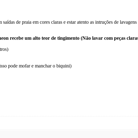
das de praia em cores claras e estar atento as intruções de lavagens 
ido neon recebe um alto teor de tingimento (Não lavar com peças c
tros)
isso pode mofar e manchar o biquini)