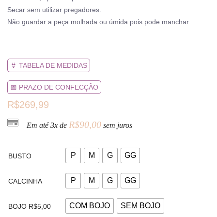
Secar sem utilizar pregadores.
Não guardar a peça molhada ou úmida pois pode manchar.
👙 TABELA DE MEDIDAS
📅 PRAZO DE CONFECÇÃO
R$
269,99
R$
90,00
Em até 3x de
sem juros
P
M
G
GG
BUSTO
P
M
G
GG
CALCINHA
COM BOJO
SEM BOJO
BOJO R$5,00