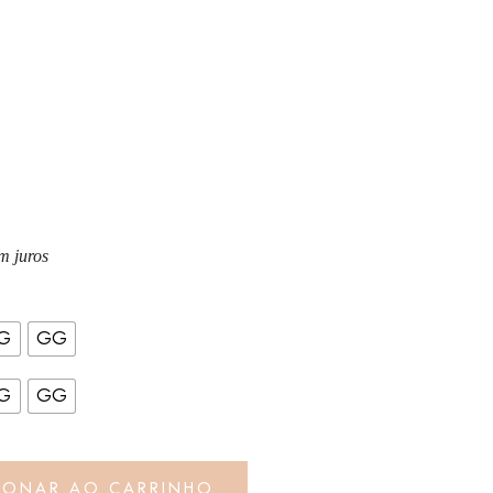
m juros
G
GG
G
GG
IONAR AO CARRINHO