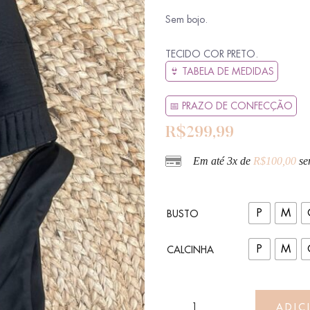
Sem bojo.
TECIDO COR PRETO.
👙 TABELA DE MEDIDAS
📅 PRAZO DE CONFECÇÃO
R$
299,99
Em até 3x de
R$
100,00
se
P
M
BUSTO
P
M
CALCINHA
ADIC