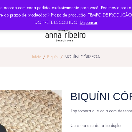
É POR NOSSA CONTA A PARTIR DE 500,00 EM COMPRAS!
COM
de acordo com cada pedido, exclusivamente para você! Pedimos o prazo
 diferente do prazo de produção:♡ Prazo de produção: TEMPO DE PR
DO FRETE ESCOLHIDO.
Dispensar
Início
Biquíni
BIQUÍNI CÓRSEGA
BIQUÍNI C
Top tomara que caia com desenho 
Calcinha asa delta fio duplo.