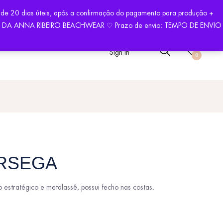
PRE AGORA
 de 20 dias úteis, após a confirmação do pagamento para produção +
ODUÇÃO DA ANNA RIBEIRO BEACHWEAR ♡ Prazo de envio: TEMPO DE ENVIO
Sign In
0
ÓRSEGA
estratégico e metalassê, possui fecho nas costas.