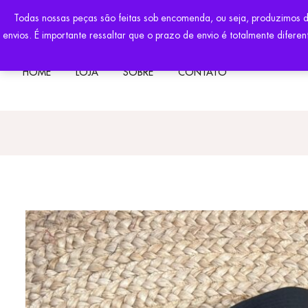
FRETE PAC 
Todas nossas peças são feitas sob encomenda, ou seja, produzimos 
envios. É importante ressaltar que o prazo de envio é totalmente
HOME
LOJA
SOBRE
CONTATO