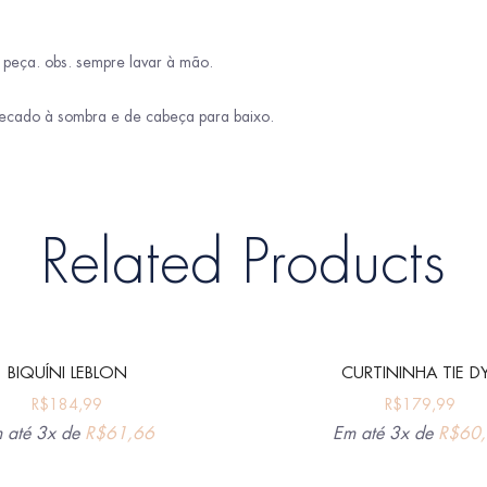
 peça. obs. sempre lavar à mão.
ecado à sombra e de cabeça para baixo.
Related Products
BIQUÍNI LEBLON
CURTININHA TIE D
R$
184,99
R$
179,99
 até 3x de
R$
61,66
Em até 3x de
R$
60