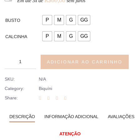
Em até 3x de
sem juros
P
M
G
GG
BUSTO
P
M
G
GG
CALCINHA
ADICIONAR AO CARRINHO
SKU:
N/A
Category:
Biquíni
Share:
DESCRIÇÃO
INFORMAÇÃO ADICIONAL
AVALIAÇÕES (0
ATENÇÃO