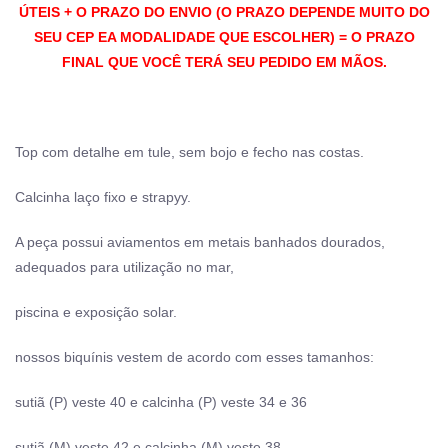
ÚTEIS + O PRAZO DO ENVIO (O PRAZO DEPENDE MUITO DO
SEU CEP EA MODALIDADE QUE ESCOLHER) = O PRAZO
FINAL QUE VOCÊ TERÁ SEU PEDIDO EM MÃOS.
Top com detalhe em tule, sem bojo e fecho nas costas.
Calcinha laço fixo e strapyy.
A peça possui aviamentos em metais banhados dourados,
adequados para utilização no mar,
piscina e exposição solar.
nossos biquínis vestem de acordo com esses tamanhos:
sutiã (P) veste 40 e calcinha (P) veste 34 e 36
sutiã (M) veste 42 e calcinha (M) veste 38