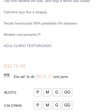
Top com detalhe em tule, sem bojo e fecho nas costas.
Calcinha laço fixo e strapyy.
Tecido texturizado 95% poliamida 5% elastano.
Modelo usa tamanho P.
AZUL CLARO TEXTURIZADO.
R$
174,99
R$
58,33
Em até 3x de
sem juros
P
M
G
GG
BUSTO
P
M
G
GG
CALCINHA