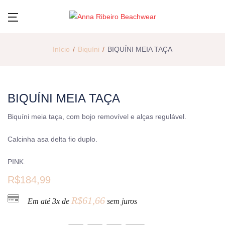
Início
Biquíni
BIQUÍNI MEIA TAÇA
BIQUÍNI MEIA TAÇA
Biquíni meia taça, com bojo removível e alças regulável.
Calcinha asa delta fio duplo.
PINK.
R$
184,99
R$
61,66
Em até 3x de
sem juros