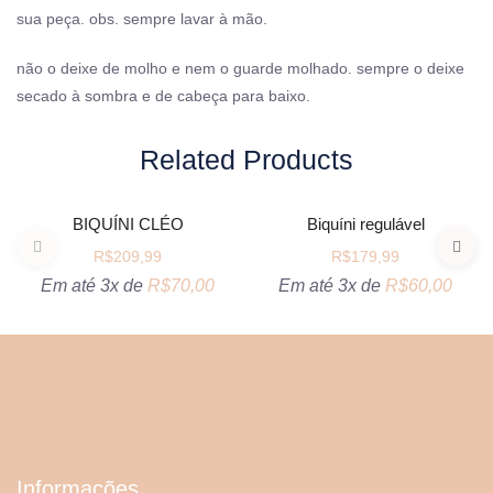
sua peça. obs. sempre lavar à mão.
não o deixe de molho e nem o guarde molhado. sempre o deixe
secado à sombra e de cabeça para baixo.
Related Products
VER OPÇÕES
VER OPÇÕES
BIQUÍNI CLÉO
Biquíni regulável
R$
209,99
R$
179,99
Em até 3x de
R$
70,00
Em até 3x de
R$
60,00
Informações