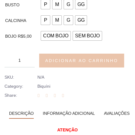
P
M
G
GG
BUSTO
P
M
G
GG
CALCINHA
COM BOJO
SEM BOJO
BOJO R$5,00
ADICIONAR AO CARRINHO
SKU:
N/A
Category:
Biquíni
Share:
DESCRIÇÃO
INFORMAÇÃO ADICIONAL
AVALIAÇÕES (0
ATENÇÃO