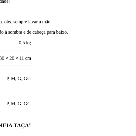
idade:
a. obs. sempre lavar à mão.
o à sombra e de cabeça para baixo.
0,5 kg
30 × 20 × 11 cm
P, M, G, GG
P, M, G, GG
I MEIA TAÇA”