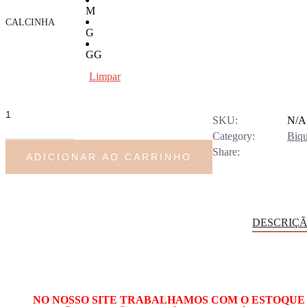
M
CALCINHA
G
GG
Limpar
BIQUÍNI
MEIA
TAÇA
SKU:
N/A
quantidade
Category:
Biqu
Share:
ADICIONAR AO CARRINHO
DESCRIÇ
NO NOSSO SITE TRABALHAMOS COM O ESTOQUE 