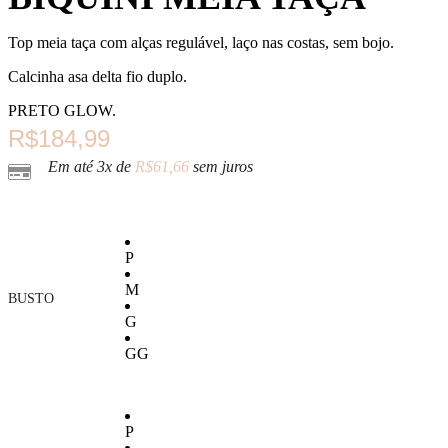
Top meia taça com alças regulável, laço nas costas, sem bojo.
Calcinha asa delta fio duplo.
PRETO GLOW.
R$
184,99
Em até 3x de
R$
61,66
sem juros
P
M
BUSTO
G
GG
P