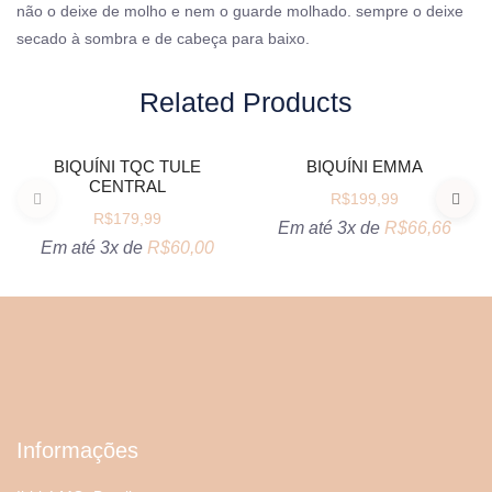
não o deixe de molho e nem o guarde molhado. sempre o deixe
secado à sombra e de cabeça para baixo.
Related Products
VER OPÇÕES
VER OPÇÕES
BIQUÍNI TQC TULE
BIQUÍNI EMMA
CENTRAL
R$
199,99
R$
179,99
Em até 3x de
R$
66,66
Em até 3x de
R$
60,00
Informações