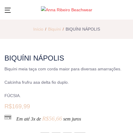
Início
Biquíni
BIQUÍNI NÁPOLIS
BIQUÍNI NÁPOLIS
Biquíni meia taça com corda maior para diversas amarrações.
Calcinha frufru asa delta fio duplo.
FÚCSIA.
R$
169,99
R$
56,66
Em até 3x de
sem juros