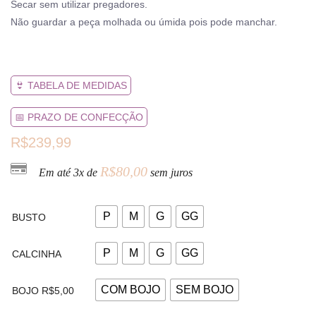
Secar sem utilizar pregadores.
Não guardar a peça molhada ou úmida pois pode manchar.
👙 TABELA DE MEDIDAS
📅 PRAZO DE CONFECÇÃO
R$
239,99
R$
80,00
Em até 3x de
sem juros
P
M
G
GG
BUSTO
P
M
G
GG
CALCINHA
COM BOJO
SEM BOJO
BOJO R$5,00