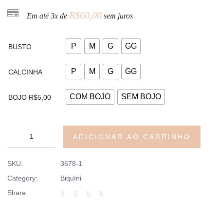
R$
60,00
Em até 3x de
sem juros
P
M
G
GG
BUSTO
P
M
G
GG
CALCINHA
COM BOJO
SEM BOJO
BOJO R$5,00
ADICIONAR AO CARRINHO
SKU:
3678-1
Category:
Biquíni
Share: