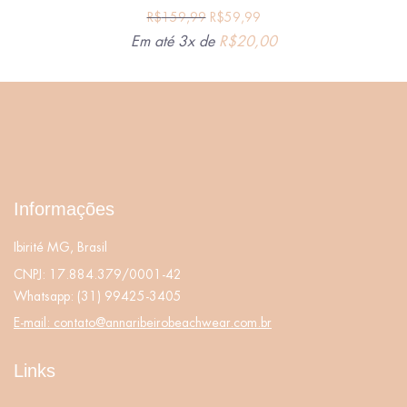
R$
159,99
R$
59,99
Em até 3x de
R$
20,00
Informações
Ibirité MG, Brasil
CNPJ: 17.884.379/0001-42
Whatsapp:
(31) 99425-3405
E-mail:
contato@annaribeirobeachwear.com.br
Links