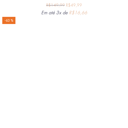
R$
149,99
R$
49,99
Em até 3x de
R$
16,66
-63 %