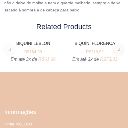
não o deixe de molho e nem o guarde molhado. sempre o deixe
secado à sombra e de cabeça para baixo.
Related Products
VER OPÇÕES
VER OPÇÕES
BIQUÍNI LEBLON
BIQUÍNI FLORENÇA
R$
184,99
R$
219,99
Em até 3x de
R$
61,66
Em até 3x de
R$
73,33
Informações
Ibirité MG, Brasil