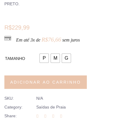
PRETO.
R$
229,99
R$
76,66
Em até 3x de
sem juros
P
M
G
TAMANHO
ADICIONAR AO CARRINHO
SKU:
N/A
Category:
Saídas de Praia
Share: