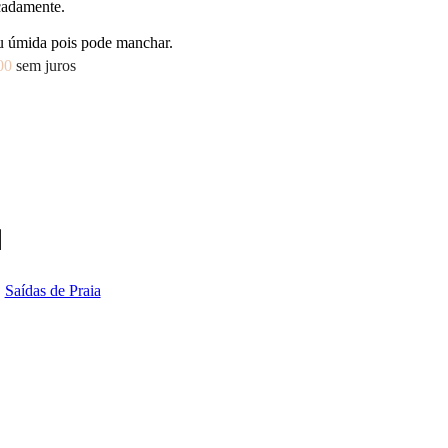
icadamente.
u úmida pois pode manchar.
00
sem juros
,
Saídas de Praia