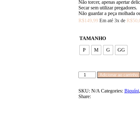
Não torcer, apenas apertar del
Secar sem utilizar pregadores.
Não guardar a peça molhada o
R$
149,99
Em até 3x de
R$
50,
TAMANHO
P
M
G
GG
SAIA
Adicionar ao carrinho
BALNEÁRIO
quantidade
SKU:
N/A
Categories:
Biquíni
Share: