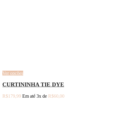
Ver opções
CURTININHA TIE DYE
R$
179,99
Em até 3x de
R$
60,00