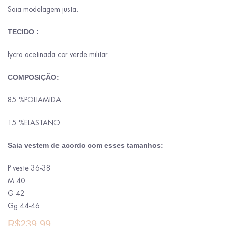
Saia modelagem justa.
TECIDO :
lycra acetinada cor verde militar.
COMPOSIÇÃO:
85 %POLIAMIDA
15 %ELASTANO
Saia vestem de acordo com esses tamanhos:
P veste 36-38
M 40
G 42
Gg 44-46
R$
239,99