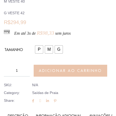
M VESTE 40
G VESTE 42
R$
294,99
R$
98,33
Em até 3x de
sem juros
P
M
G
TAMANHO
ADICIONAR AO CARRINHO
SKU:
N/A
Category:
Saídas de Praia
Share:
DESCRIÇÃO
INFORMAÇÃO ADICIONAL
AVALIAÇÕES (0)